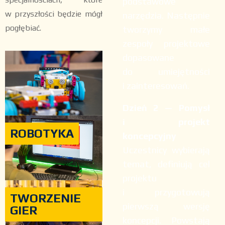
podstawowe
w przyszłości będzie mógł
narzędzia. Następnie
pogłębiać.
tworzymy małe
zespoły projektowe
dopasowane
do umiejętności
i zainteresowań.
Dzień 2 — Pomysł
i projekt
ROBOTYKA
koncepcyjny
Uczestnicy wybierają
temat, definiują cel
projektu
i przygotowują
TWORZENIE
pierwszą wersję
GIER
koncepcji. Powstają