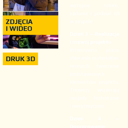
wstępne szkice,
zadania i podział ról
ZDJĘCIA
w zespole.
I WIDEO
Dzień 3 — Realizacja
i rozwój projektu
Intensywna praca:
zbieranie materiałów,
DRUK 3D
research, tworzenie
podstawowych
elementów projektu.
Trenerzy wspierają
zespoły technicznie
i merytorycznie.
Dzień 4 —
Dopracowanie