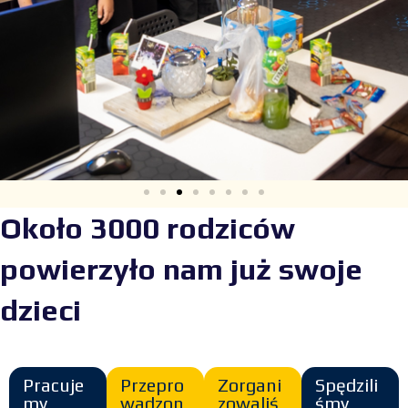
Około 3000 rodziców
powierzyło nam już swoje
dzieci
Pracuje
Przepro
Zorgani
Spędzili
my
wadzon
zowaliś
śmy