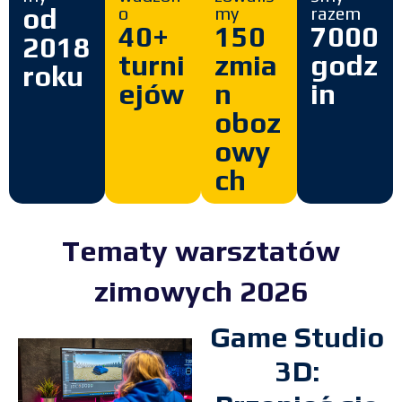
od
o
my
razem
40+
150
7000
2018
turni
zmia
godz
roku
ejów
n
in
oboz
owy
ch
Tematy warsztatów
zimowych 2026
Game Studio
3D: