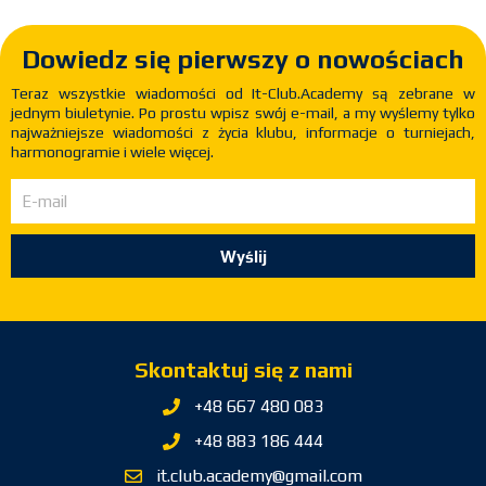
Dowiedz się pierwszy o nowościach
Teraz wszystkie wiadomości od It-Club.Academy są zebrane w
jednym biuletynie. Po prostu wpisz swój e-mail, a my wyślemy tylko
najważniejsze wiadomości z życia klubu, informacje o turniejach,
harmonogramie i wiele więcej.
Wyślij
Skontaktuj się z nami
+48 667 480 083
+48 883 186 444
it.club.academy@gmail.com