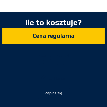
Ile to kosztuje?
Cena regularna
640
zł
za 1 turnus
Zapisz się