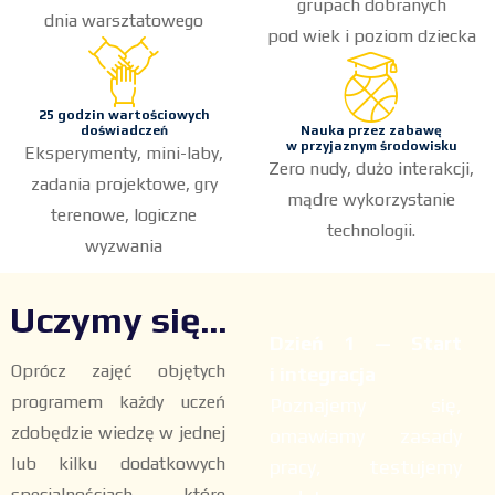
grupach dobranych
dnia warsztatowego
pod wiek i poziom dziecka
25 godzin wartościowych
doświadczeń
Nauka przez zabawę
w przyjaznym środowisku
Eksperymenty, mini-laby,
Zero nudy, dużo interakcji,
zadania projektowe, gry
mądre wykorzystanie
terenowe, logiczne
technologii.
wyzwania
Uczymy się...
Dzień 1 — Start
Oprócz zajęć objętych
i integracja
programem każdy uczeń
Poznajemy się,
zdobędzie wiedzę w jednej
omawiamy zasady
lub kilku dodatkowych
pracy, testujemy
specjalnościach, które