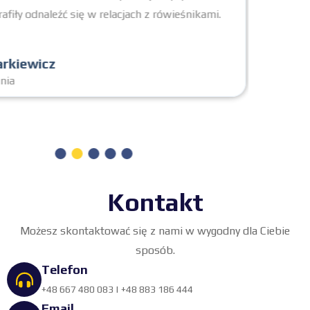
dzieci potrafiły odnaleźć się w relacjach z rówieśnikami.
Polecam!
Eliza Markiewicz
Mama ucznia
Kontakt
Możesz skontaktować się z nami w wygodny dla Ciebie
sposób.
Telefon
+48 667 480 083
|
+48 883 186 444
Email