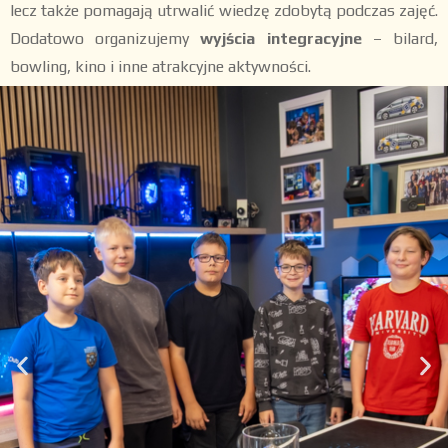
lecz także pomagają utrwalić wiedzę zdobytą podczas zajęć.
Dodatowo organizujemy
wyjścia integracyjne
– bilard,
bowling, kino i inne atrakcyjne aktywności.