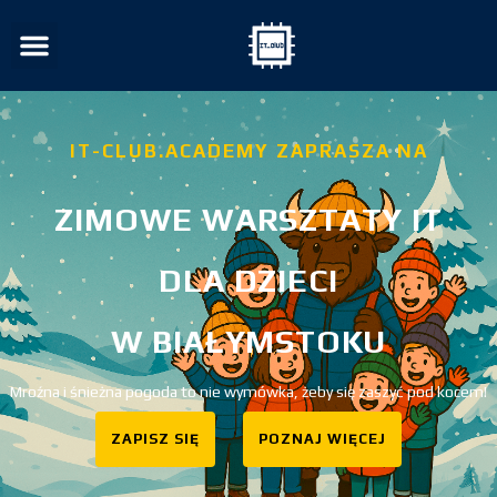
IT-CLUB.ACADEMY ZAPRASZA NA
ZIMOWE WARSZTATY IT
DLA DZIECI
W BIAŁYMSTOKU
Mroźna i śnieżna pogoda to nie wymówka, żeby się zaszyć pod kocem!
ZAPISZ SIĘ
POZNAJ WIĘCEJ