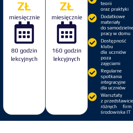
ZŁ
ZŁ
teorii
oraz praktyki
miesięcznie
miesięcznie
Dodatkowe
materiały
do samodzielne
pracy w domu
Dostępność
klubu
80 godzin
160 godzin
dla uczniów
poza
lekcyjnych
lekcyjnych
zajęciami
Regularne
spotkania
integracyjne
dla uczniów
Warsztaty
z przedstawici
różnych fir
środowiska IT