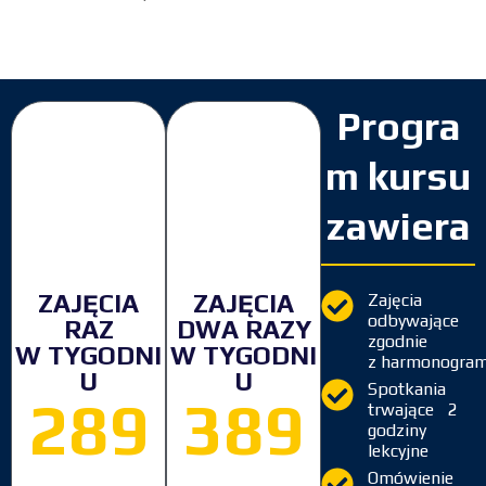
Progra
m kursu
zawiera
ZAJĘCIA
ZAJĘCIA
Zajęcia
odbywające 
RAZ
DWA RAZY
zgodnie
W TYGODNI
W TYGODNI
z harmonogra
U
U
Spotkania
289
389
trwające 2
godziny
lekcyjne
Omówienie