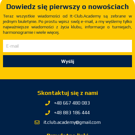
Dowiedz się pierwszy o nowościach
Teraz wszystkie wiadomości od It-Club.Academy są zebrane w
jednym biuletynie. Po prostu wpisz swój e-mail, a my wyślemy tylko
najważniejsze wiadomości z życia klubu, informacje o turniejach,
harmonogramie i wiele więcej.
Wyślij
Skontaktuj się z nami
+48 667 480 083
+48 883 186 444
it.club.academy@gmail.com